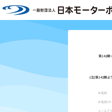
第142
(注)第142
お名前
お名前(カ
メールア